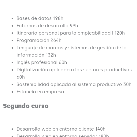
5
o
t
f
o
Bases de datos 198h
5
f
Entornos de desarrollo 99h
5
Itinerario personal para la empleabilidad I 120h
Programación 264h
Lenguaje de marcas y sistemas de gestión de la
información 132h
Inglés profesional 60h
Digitalización aplicada a los sectores productivos
60h
Sostenibilidad aplicada al sistema productivo 30h
Estancia en empresa
Segundo curso
Desarrollo web en entorno cliente 140h
Desarrollo web en entorno servidor 180h