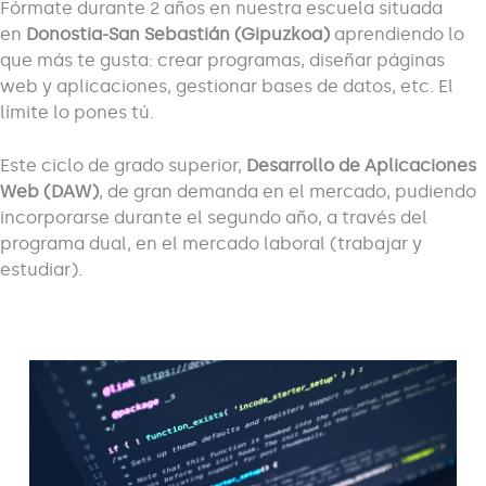
Fórmate durante 2 años en nuestra escuela situada
en
Donostia-San Sebastián (Gipuzkoa)
aprendiendo lo
que más te gusta: crear programas, diseñar páginas
web y aplicaciones, gestionar bases de datos, etc. El
límite lo pones tú.
Este ciclo de grado superior,
Desarrollo de Aplicaciones
Web (DAW)
, de gran demanda en el mercado, pudiendo
incorporarse durante el segundo año, a través del
programa dual, en el mercado laboral (trabajar y
estudiar).