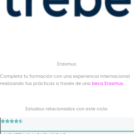
Erasmus:
Completa tu formación con una experiencia internacional
realizando tus prácticas a través de una
beca Erasmus.
Estudios relacionados con este ciclo:
R





a