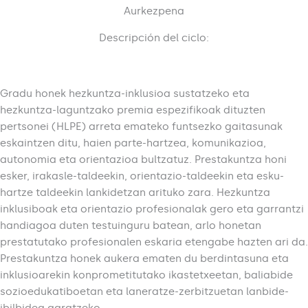
Aurkezpena
Descripción del ciclo:
Gradu honek hezkuntza-inklusioa sustatzeko eta
hezkuntza-laguntzako premia espezifikoak dituzten
pertsonei (HLPE) arreta emateko funtsezko gaitasunak
eskaintzen ditu, haien parte-hartzea, komunikazioa,
autonomia eta orientazioa bultzatuz. Prestakuntza honi
esker, irakasle-taldeekin, orientazio-taldeekin eta esku-
hartze taldeekin lankidetzan arituko zara. Hezkuntza
inklusiboak eta orientazio profesionalak gero eta garrantzi
handiagoa duten testuinguru batean, arlo honetan
prestatutako profesionalen eskaria etengabe hazten ari da.
Prestakuntza honek aukera ematen du berdintasuna eta
inklusioarekin konprometitutako ikastetxeetan, baliabide
sozioedukatiboetan eta laneratze-zerbitzuetan lanbide-