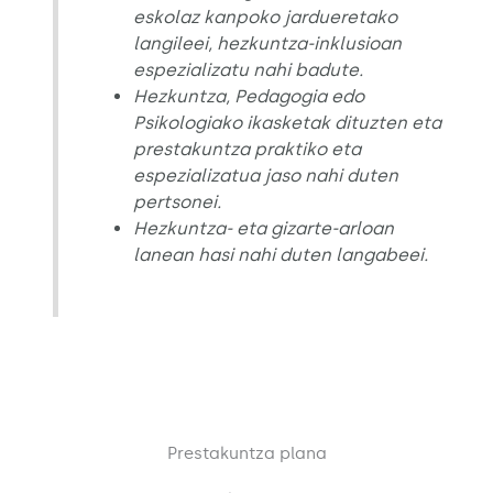
eskolaz kanpoko jardueretako
langileei, hezkuntza-inklusioan
espezializatu nahi badute.
Hezkuntza, Pedagogia edo
Psikologiako ikasketak dituzten eta
prestakuntza praktiko eta
espezializatua jaso nahi duten
pertsonei.
Hezkuntza- eta gizarte-arloan
lanean hasi nahi duten langabeei.
Prestakuntza plana