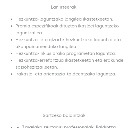
Lan irteerak:
Hezkuntza-laguntzako langilea ikastetxeetan.
Premia espezifikoak dituzten ikasleei laguntzeko
laguntzailea.
Hezkuntza- eta gizarte-hezkuntzako laguntza eta
akonpainamenduko langilea.
Hezkuntza-inklusiorako programetan laguntza.
Hezkuntza-errefortzua ikastetxeetan eta erakunde
soziohezitzaileetan.
Irakasle- eta orientazio-taldeentzako laguntza.
Sartzeko baldintzak​
3.mailako ziurtagiri profesionalak: Baldintza