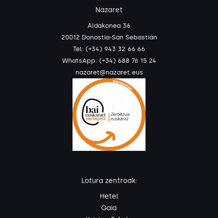
Nazaret
Aldakonea 36
20012 Donostia-San Sebastián
Tel: (+34) 943 32 66 66
WhatsApp:
(+34) 688 76 15 24
nazaret@nazaret.eus
Lotura zentroak:
Hetel
Gaia