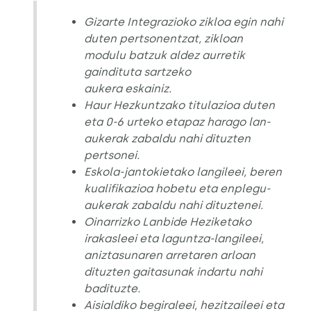
Gizarte Integrazioko zikloa egin nahi
duten pertsonentzat, zikloan
modulu batzuk aldez aurretik
gaindituta sartzeko
aukera eskainiz.
Haur Hezkuntzako titulazioa duten
eta 0-6 urteko etapaz harago lan-
aukerak zabaldu nahi dituzten
pertsonei.
Eskola-jantokietako langileei, beren
kualifikazioa hobetu eta enplegu-
aukerak zabaldu nahi dituztenei.
Oinarrizko Lanbide Heziketako
irakasleei eta laguntza-langileei,
aniztasunaren arretaren arloan
dituzten gaitasunak indartu nahi
badituzte.
Aisialdiko begiraleei, hezitzaileei eta