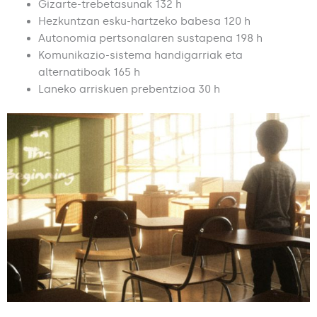
Gizarte-trebetasunak 132 h
Hezkuntzan esku-hartzeko babesa 120 h
Autonomia pertsonalaren sustapena 198 h
Komunikazio-sistema handigarriak eta
alternatiboak 165 h
Laneko arriskuen prebentzioa 30 h