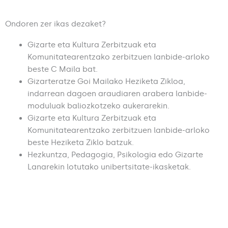
Ondoren zer ikas dezaket?
Gizarte eta Kultura Zerbitzuak eta
Komunitatearentzako zerbitzuen lanbide-arloko
beste C Maila bat.
Gizarteratze Goi Mailako Heziketa Zikloa,
indarrean dagoen araudiaren arabera lanbide-
moduluak baliozkotzeko aukerarekin.
Gizarte eta Kultura Zerbitzuak eta
Komunitatearentzako zerbitzuen lanbide-arloko
beste Heziketa Ziklo batzuk.
Hezkuntza, Pedagogia, Psikologia edo Gizarte
Lanarekin lotutako unibertsitate-ikasketak.