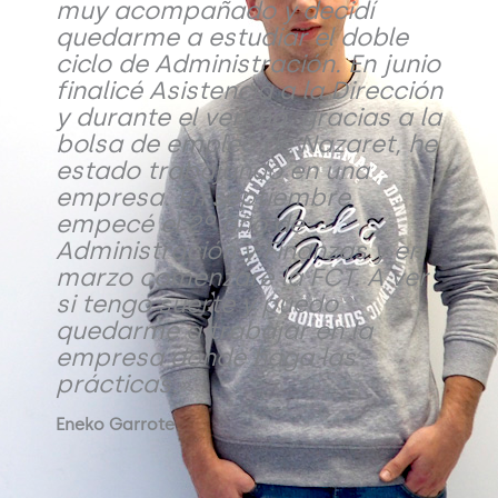
muy acompañado y decidí
quedarme a estudiar el doble
ciclo de Administración. En junio
finalicé Asistencia a la Dirección
y durante el verano, gracias a la
bolsa de empleo de Nazaret, he
estado trabajando en una
empresa. En septiembre
empecé el 2º año de
Administración y Finanzas y en
marzo comenzaré la FCT. A ver
si tengo suerte y puedo
quedarme a trabajar en la
empresa donde haga las
prácticas.»
Eneko Garrote