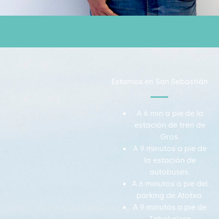
Estamos en San Sebastián
A 6 min a pie de la
estación de tren de
Gros.
A 9 minutos a pie de
la estación de
autobuses.
A 6 minutos a pie del
parking de Atotxa.
A 9 minutos a pie de