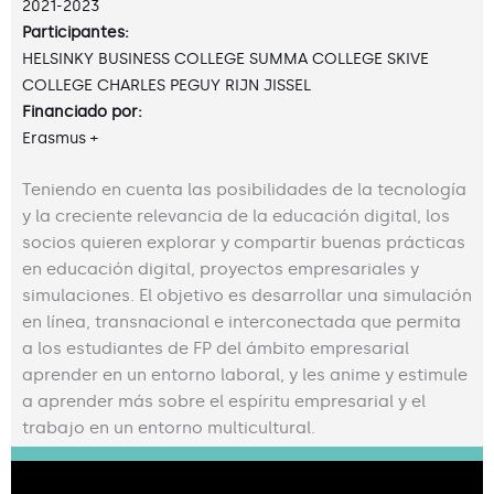
2021-2023
Participantes:
HELSINKY BUSINESS COLLEGE SUMMA COLLEGE SKIVE
COLLEGE CHARLES PEGUY RIJN JISSEL
Financiado por:
Erasmus +
Teniendo en cuenta las posibilidades de la tecnología
y la creciente relevancia de la educación digital, los
socios quieren explorar y compartir buenas prácticas
en educación digital, proyectos empresariales y
simulaciones. El objetivo es desarrollar una simulación
en línea, transnacional e interconectada que permita
a los estudiantes de FP del ámbito empresarial
aprender en un entorno laboral, y les anime y estimule
a aprender más sobre el espíritu empresarial y el
trabajo en un entorno multicultural.