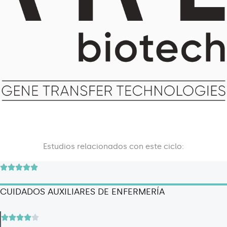
Estudios relacionados con este ciclo:
V





a
CUIDADOS AUXILIARES DE ENFERMERÍA
l
o
r
V




