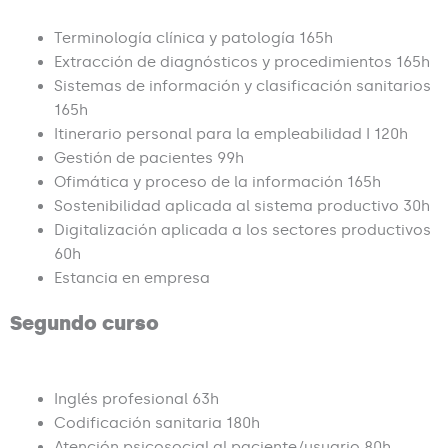
d
Terminología clínica y patología 165h
e
Extracción de diagnósticos y procedimientos 165h
5
Sistemas de información y clasificación sanitarios
165h
Itinerario personal para la empleabilidad I 120h
Gestión de pacientes 99h
Ofimática y proceso de la información 165h
Sostenibilidad aplicada al sistema productivo 30h
Digitalización aplicada a los sectores productivos
60h
Estancia en empresa
Segundo curso
Inglés profesional 63h
Codificación sanitaria 180h
Atención psicosocial al paciente/usuario 80h