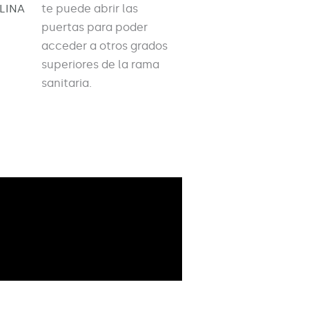
PLINA
te puede abrir las
puertas para poder
acceder a otros grados
superiores de la rama
sanitaria.