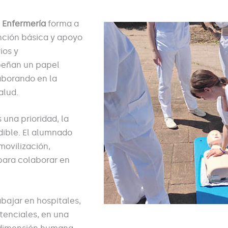
 Enfermería
forma a
nción básica y apoyo
ios y
mpeñan un papel
aborando en la
alud.
una prioridad, la
ndible. El alumnado
movilización,
para colaborar en
abajar en hospitales,
stenciales, en una