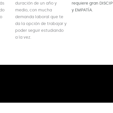
más
duración de un año y
requiere gran DISCI
do
medio, con mucha
y EMPATÍA.
to
demanda laboral que te
da la opción de trabajar y
poder seguir estudiando
a la vez.