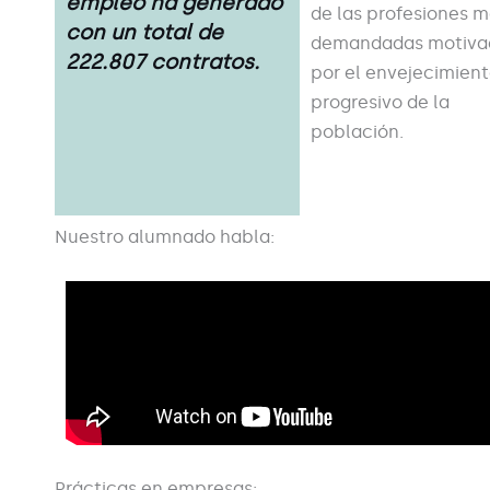
empleo ha generado
de las profesiones 
con un total de
demandadas motiva
222.807 contratos.
por el envejecimien
progresivo de la
población.
Nuestro alumnado habla:
Prácticas en empresas: