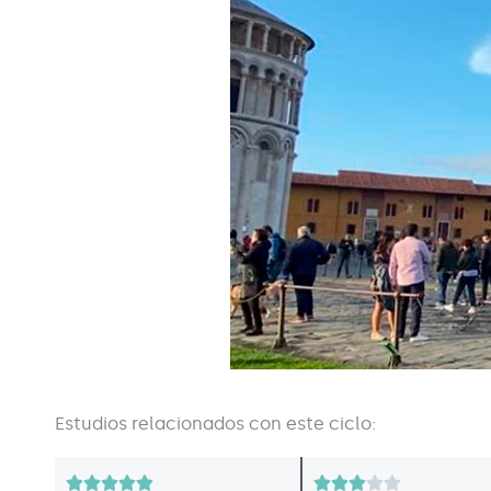
Estudios relacionados con este ciclo:
V
V









