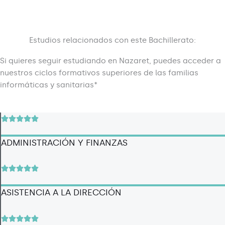
Estudios relacionados con este Bachillerato:
Si quieres seguir estudiando en Nazaret, puedes acceder a
nuestros ciclos formativos superiores de las familias
informáticas y sanitarias*
V





a
ADMINISTRACIÓN Y FINANZAS
l
o
r
V





a
a
d
ASISTENCIA A LA DIRECCIÓN
l
o
o
c
r
V




