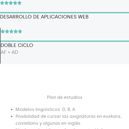
r
V





d
a
a
e
d
DESARROLLO DE APLICACIONES WEB
l
5
o
o
c
r
V





o
a
a
n
d
DOBLE CICLO
l
5
o
AF + AD
o
d
c
r
e
o
a
5
n
d
5
o
d
c
e
o
Plan de estudios
5
n
5
Modelos lingüísticos D, B, A
d
Posibilidad de cursar las asignaturas en euskara,
e
castellano y algunas en inglés.
5