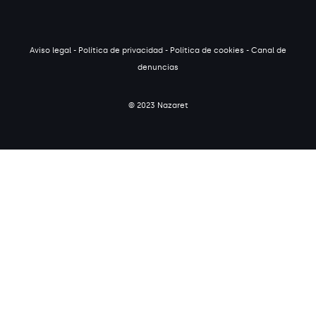
Aviso legal
-
Política de privacidad
-
Política de cookies
-
Canal de
denuncias
© 2023 Nazaret