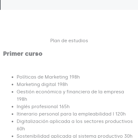
d
c
r
e
o
a
5
n
d
3
o
d
c
Plan de estudios
e
o
5
n
Primer curso
2
d
e
Políticas de Marketing 198h
5
Marketing digital 198h
Gestión económica y financiera de la empresa
198h
Inglés profesional 165h
Itinerario personal para la empleabilidad I 120h
Digitalización aplicada a los sectores productivos
60h
Sostenibilidad aplicada al sistema productivo 30h