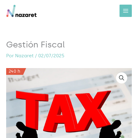
Ir
al
contenido
Gestión Fiscal
Por
Nazaret
/
02/07/2025
240 h