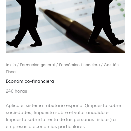
Inicio
/
Formación general
/
Económico-financiera
/ Gestión
Fiscal
Económico-financiera
240 horas
Aplica el sistema tributario español (Impuesto sobre
sociedades, Impuesto sobre el valor añadido e
Impuesto sobre la renta de las personas físicas) a
empresas o economías particulares.