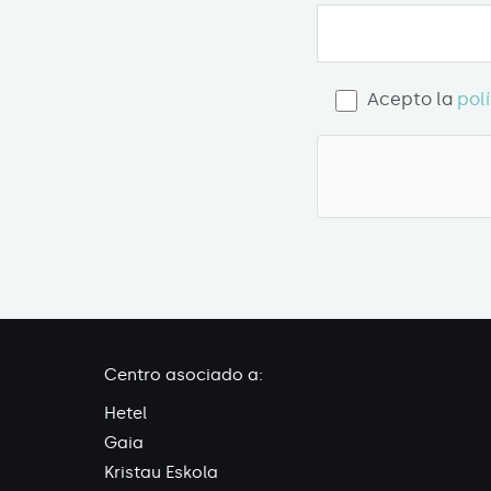
Acepto la
pol
Centro asociado a:
Hetel
Gaia
Kristau Eskola