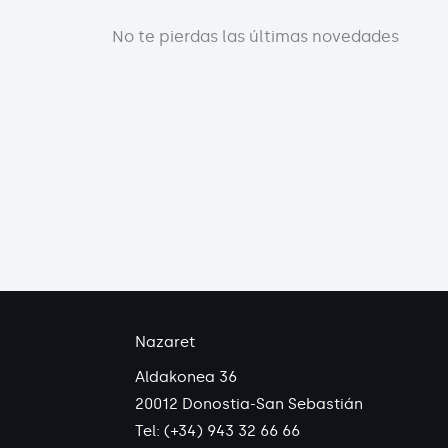
No te pierdas las últimas novedades
Nazaret
Aldakonea 36
20012 Donostia-San Sebastián
Tel: (+34) 943 32 66 66