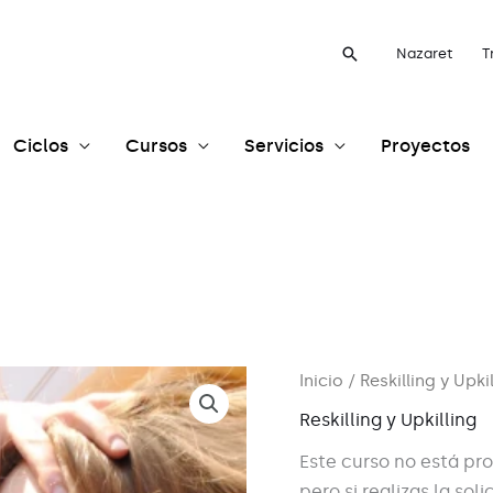
Buscar
Nazaret
T
Ciclos
Cursos
Servicios
Proyectos
Inicio
/
Reskilling y Upki
Reskilling y Upkilling
Este curso no está pr
pero si realizas la so