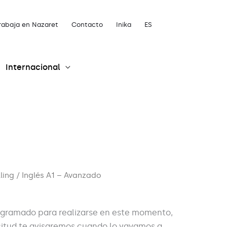
rabaja en Nazaret
Contacto
Inika
ES
Internacional
lling
/ Inglés A1 – Avanzado
ogramado para realizarse en este momento,
licitud te avisaremos cuando lo vayamos a