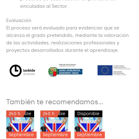
vinculadas al Sector.
Evaluación
El proceso será evaluado para evidenciar que se
alcanza el grado pretendido, mediante la valoración
de las actividades, realizaciones profesionales y
proyectos desarrollados durante el aprendizaje.
También te recomendamos…
240 h
Disponible
240 h
Disponible
33 h
Disponible
Septiembre
Septiembre
Septiembre