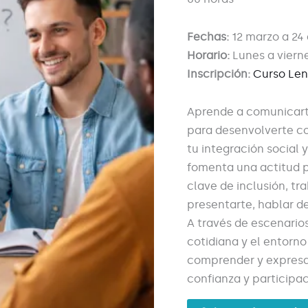
Fechas:
12 marzo a 24 
Horario:
Lunes a vierne
Inscripción:
Curso Len
Aprende a comunicarte
para desenvolverte con
tu integración social 
fomenta una actitud p
clave de inclusión, t
presentarte, hablar de 
A través de escenario
cotidiana y el entorno
comprender y expresa
confianza y participac