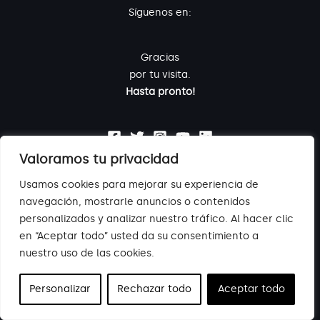
Síguenos en:
Gracias
por tu visita.
Hasta pronto!
Valoramos tu privacidad
Usamos cookies para mejorar su experiencia de
navegación, mostrarle anuncios o contenidos
personalizados y analizar nuestro tráfico. Al hacer clic
Aviso legal
-
Política de privacidad
-
Política de cookies
-
Canal de
en “Aceptar todo” usted da su consentimiento a
denuncias
nuestro uso de las cookies.
© 2023 Nazaret
Personalizar
Rechazar todo
Aceptar todo