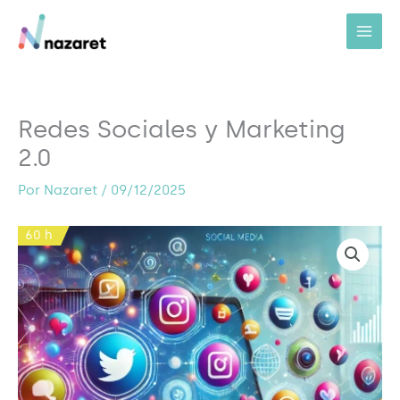
Ir
al
contenido
Redes Sociales y Marketing
2.0
Por
Nazaret
/
09/12/2025
60 h