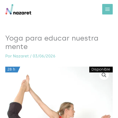
Ir
al
contenido
Yoga para educar nuestra
mente
Por
Nazaret
/
03/06/2026
28 h
Disponible