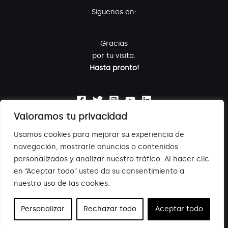
Síguenos en:
Gracias
por tu visita.
Hasta pronto!
Valoramos tu privacidad
Usamos cookies para mejorar su experiencia de
navegación, mostrarle anuncios o contenidos
personalizados y analizar nuestro tráfico. Al hacer clic
Aviso legal
-
Política de privacidad
-
Política de cookies
-
Canal de
en “Aceptar todo” usted da su consentimiento a
denuncias
nuestro uso de las cookies.
© 2023 Nazaret
Personalizar
Rechazar todo
Aceptar todo