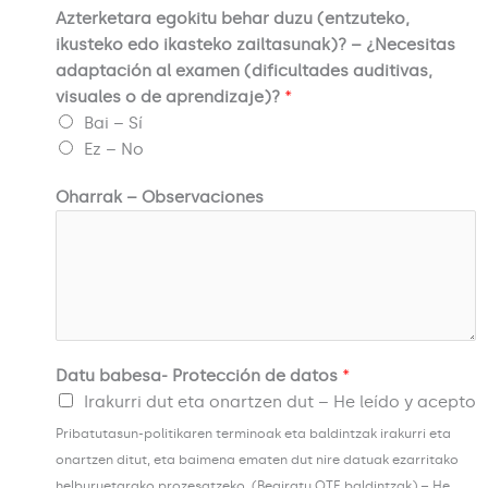
Azterketara egokitu behar duzu (entzuteko,
ikusteko edo ikasteko zailtasunak)? – ¿Necesitas
adaptación al examen (dificultades auditivas,
visuales o de aprendizaje)?
*
Bai – Sí
Ez – No
Oharrak – Observaciones
Datu babesa- Protección de datos
*
Irakurri dut eta onartzen dut – He leído y acepto
Pribatutasun-politikaren terminoak eta baldintzak irakurri eta
onartzen ditut, eta baimena ematen dut nire datuak ezarritako
helburuetarako prozesatzeko. (Begiratu OTE baldintzak) – He