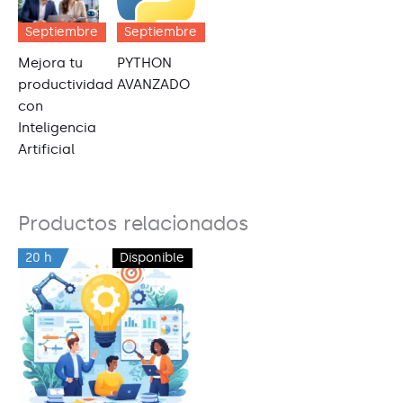
Septiembre
Septiembre
Mejora tu
PYTHON
productividad
AVANZADO
con
Inteligencia
Artificial
Productos relacionados
20 h
Disponible