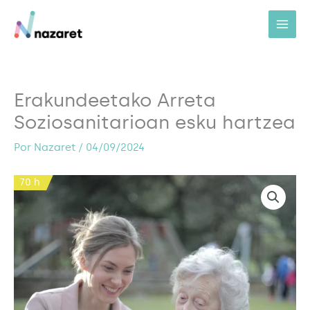
Ir
al
contenido
Erakundeetako Arreta
Soziosanitarioan esku hartzea
Por
Nazaret
/
04/09/2024
70 h