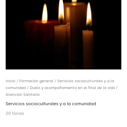
Inicio
/
Formación general
/
Servicios socioculturales y a la
comunidad
/ Duelo y acompañamiento en el final de la vida /
Atención Sanitaria
Servicios socioculturales y a la comunidad
20 horas