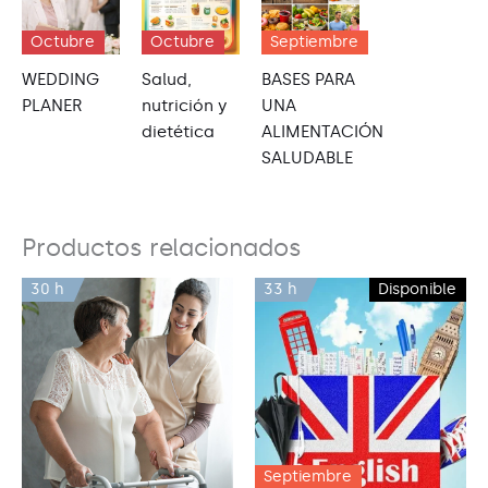
Octubre
Octubre
Septiembre
WEDDING
Salud,
BASES PARA
PLANER
nutrición y
UNA
dietética
ALIMENTACIÓN
SALUDABLE
Productos relacionados
30 h
33 h
Disponible
Septiembre