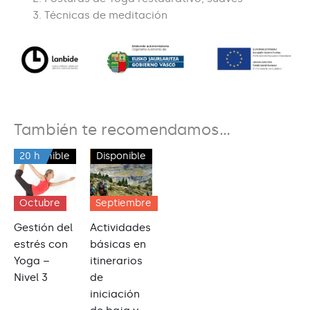
Técnicas de meditación
También te recomendamos…
20 h
Disponible
125 h
Disponible
Octubre
Septiembre
Gestión del
Actividades
estrés con
básicas en
Yoga –
itinerarios
Nivel 3
de
iniciación