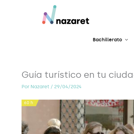
Ir
al
contenido
Bachillerato
Guía turístico en tu ciud
Por
Nazaret
/
29/04/2024
60 h