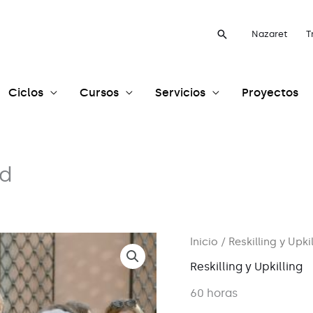
Buscar
Nazaret
T
Ciclos
Cursos
Servicios
Proyectos
ad
Inicio
/
Reskilling y Upki
Reskilling y Upkilling
60 horas