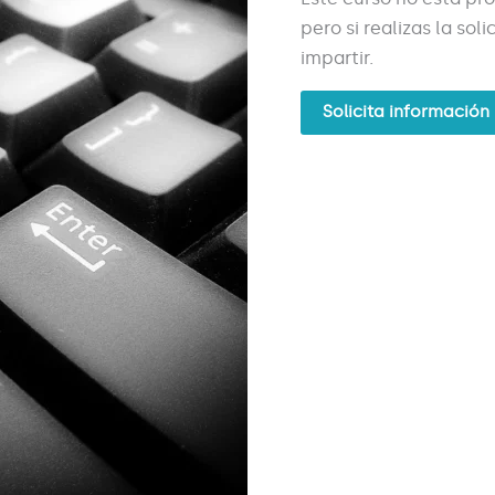
pero si realizas la so
impartir.
Solicita información