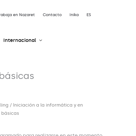
rabaja en Nazaret
Contacto
Inika
ES
Internacional
 básicas
lling
/ Iniciación a la informática y en
 básicas
ogramado para realizarse en este momento,