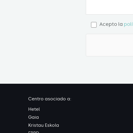
Acepto la
pol
Centro asociado a:
Hetel
Gaia
Kristau Eskola