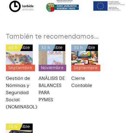
También te recomendamos…
60 h
Disponible
30 h
Disponible
30 h
Disponible
Septiembre
Noviembre
Septiembre
Gestión de
ANÁLISIS DE
Cierre
Nóminas y
BALANCES
Contable
Seguridad
PARA
Social
PYMES
(NOMINASOL)
70 h
Disponible