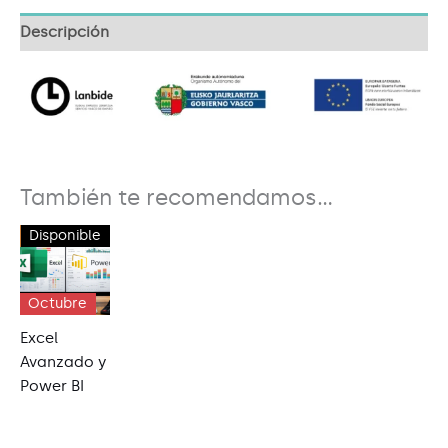
Descripción
También te recomendamos…
150 h
Disponible
Octubre
Excel
Avanzado y
Power BI