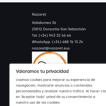
Nazaret
Aldakonea 36
20012 Donostia-San Sebastián
Tel: (+34) 943 32 66 66
WhatsApp:
(+34) 688 76 15 24
nazaret@nazaret.eus
Valoramos tu privacidad
Usamos cookies para mejorar su experiencia de
navegación, mostrarle anuncios o contenidos
personalizados y analizar nuestro tráfico. Al hacer cli
en “Aceptar todo” usted da su consentimiento a
nuestro uso de las cookies.