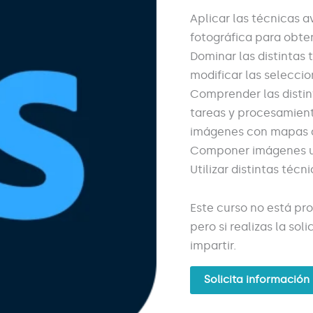
Aplicar las técnicas 
fotográfica para obte
Dominar las distintas t
modificar las selecci
Comprender las distin
tareas y procesamient
imágenes con mapas 
Componer imágenes us
Utilizar distintas técn
Este curso no está pr
pero si realizas la so
impartir.
Solicita información