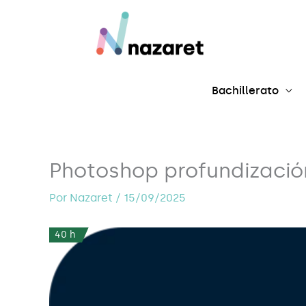
Ir
al
contenido
Bachillerato
Photoshop profundizació
Por
Nazaret
/
15/09/2025
40 h