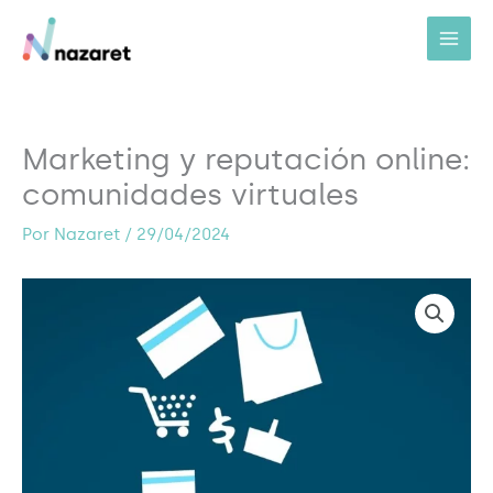
Ir
al
contenido
Marketing y reputación online:
comunidades virtuales
Por
Nazaret
/
29/04/2024