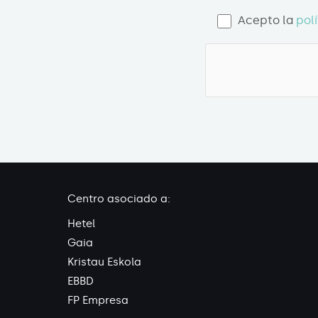
Acepto la
pol
Centro asociado a:
Hetel
Gaia
Kristau Eskola
EBBD
FP Empresa