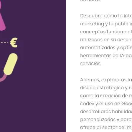
Descubre cómo la intel
marketing y la publici
conceptos fundamental
utilizadas en su desar
automatizados y optim
herramientas de IA par
servicios.
Además, explorarás la
diseño estratégico y m
como la creación de 
code» y el uso de Goo
desarrollarás habilid
personalizadas y apro
ofrece al sector del m