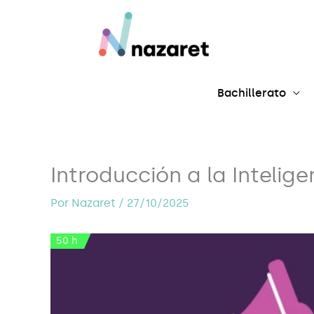
Ir
al
contenido
Bachillerato
Introducción a la Intelige
Por
Nazaret
/
27/10/2025
50 h