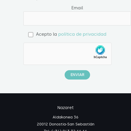
Email
Acepto la
política de privacidad
Nazaret
Aldakonea 36
20012 Donostia-San Sebastián