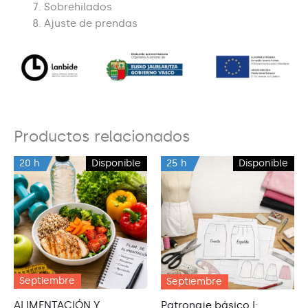
Sobrehilados
Ajuste de prendas
Productos relacionados
20 h
Disponible
25 h
Disponible
Septiembre
Septiembre
ALIMENTACIÓN Y
Patronaje básico I: