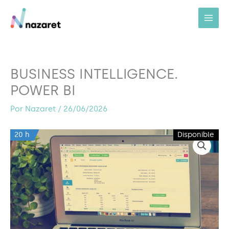
Ir
al
contenido
BUSINESS INTELLIGENCE.
POWER BI
Por
Nazaret
/
26/06/2026
20 h
Disponible