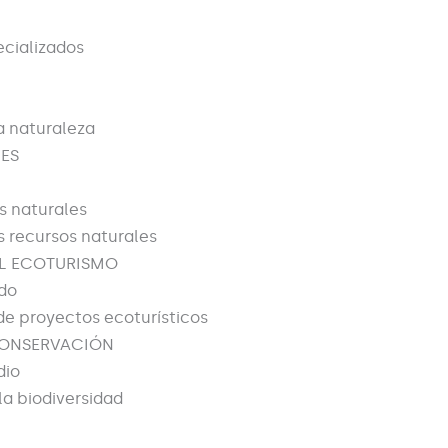
ecializados
a naturaleza
ES
os naturales
s recursos naturales
L ECOTURISMO
do
de proyectos ecoturísticos
CONSERVACIÓN
dio
la biodiversidad