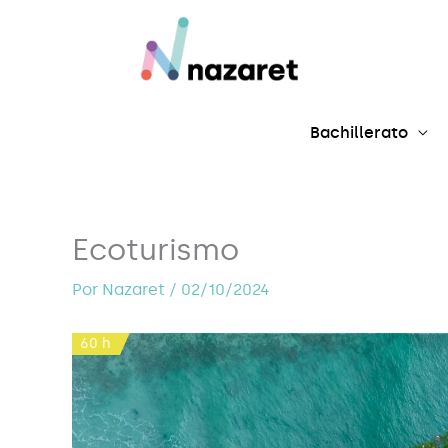
Ir
al
contenido
Bachillerato
Ecoturismo
Por
Nazaret
/
02/10/2024
60 h